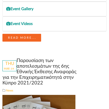
Event Gallery
Coming Soon
Event Videos
READ MORE...
https://www.youtube.com/watch?v=sj5PVLsmFOk
Παρουσίαση των
THU
αποτελεσμάτων της 6ης
MAR
09
Εθνικής Έκθεσης Αναφοράς
για την Επιχειρηματικότητά στην
Κύπρο 2021/2022
News