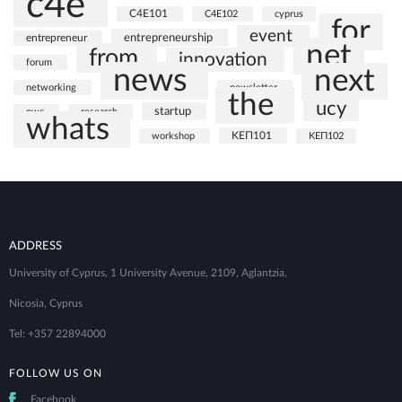
c4e
C4E101
C4E102
cyprus
for
event
entrepreneurship
entrepreneur
net
from
innovation
forum
news
next
networking
newsletter
the
ucy
startup
pwc
research
whats
ΚΕΠ101
workshop
ΚΕΠ102
ADDRESS
University of Cyprus, 1 University Avenue, 2109, Aglantzia,
Nicosia, Cyprus
Tel: +357 22894000
FOLLOW US ON
Facebook