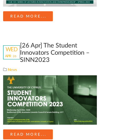
READ MORE...
[26 Apr] The Student
WED
Innovators Competition –
APR
26
SINN2023
News
READ MORE...