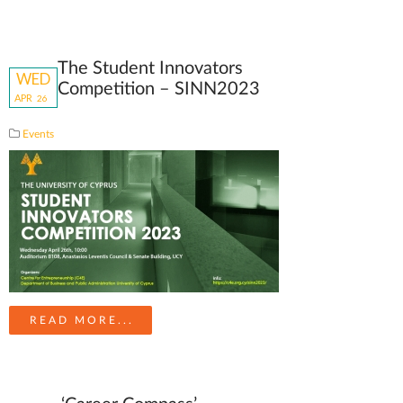
The Student Innovators
WED
Competition – SINN2023
APR
26
Events
READ MORE...