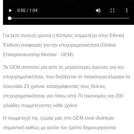
Για έκτη συνεχή χρονιά η Κύπρος συμμετέχει στην Εθνική
Έκθεση αναφοράς για την επιχειρηματικότητα (Global
Entrepreneurship Monitor - GEM).
Το GEM αποτελεί μία από τις μεγαλύτερες έρευνες για την
επιχειρηματικότητα, που διεξάγεται σε παγκόσμια κλίμακα τα
τελευταία 23 χρόνια, καταγράφοντας τους δείκτες
επιχειρηματικότητας για πάνω από 70 οικονομίες και 200
χιλιάδες συμμετέχοντες κάθε χρόνο.
Η συμμετοχή της χώρας μας στο GEM είναι ιδιαίτερα
σημαντική καθώς με αυτόν τον τρόπο δημιουργούνται