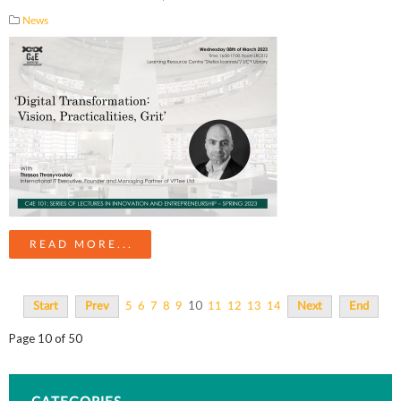
News
READ MORE...
10
Start
Prev
5
6
7
8
9
11
12
13
14
Next
End
Page 10 of 50